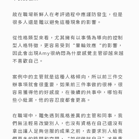
故在職場新鮮人在考評過程中應謹防發生，但是
很多人還是難以避免這種現象的影響。
從性格類型來看，尤其擁有以事情為導向的控制
型人格特徵，更容易受到“暈輪效應“的影響，
因此會出現Amy很納悶為什麼感覺主管卻越來越
不喜歡自己。
案例中的主管就是這種人格傾向，所以前三件交
辦事項就會很重要，如果前三件事做的很棒，很
容易獲得他的好感度，在後續的共事中，哪怕有
些小紕漏，他的容忍度都會更高。
在職場中，難免遇到風格差異的主管和同事，我
們無法輕易改變別人，也沒有資格在自己還沒有
拿出讓人足夠信服的成果之前，去要求別人給我
們更多的時間和空間，“如何做好自己”才是重