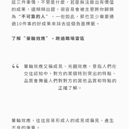
這三件事情，不管是什麼，若是無法做出有價值
的成果，還頻頻出錯，很容易會被主管將你歸類
為“
不可靠的人
”，一但如此，那也至少需要通
過10件事的好成果來抹去這個負面標籤。
了解“暈輪效應”，跨過職場雷區
暈輪效應又稱成見、光圈效應，意指人們在
交往認知中，對方的某個特別突出的特點、
品質會掩蓋人們對對方的其他品質和特點的
正確了解。
暈輪效應，往往容易形成人的成見或偏見，產生
不良的後果。