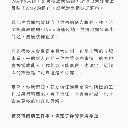
的Amy來說，卻會被放大檢視，所以很大程度上
反映了Amy的粗心，或者對事情缺乏洞察。
為此主管開始懷疑自己最初的選人眼光，找了時
間認真嚴肅的和Amy溝通反饋，並提出如果再出
問題，要無法轉正了。
可能很多人會覺得主管太苛刻，但從上司的立場
來看，一個新人在前三件主管交辦事情上的表現
會被當成此人工作能力可能素質，也決定了這個
人的標籤是“可靠還是不可靠”。
當然，你我皆知，建立信任通常是從你所做的工
作成果累積而來，有了信任，才會有好感，也才
會有更多的包容和理解。
被交待的前三件事，決定了你的職場命運