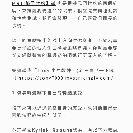
MBTI職業性格測試
也是根據我們性格的四個維
度，來推薦我們適合的職業，根據職業興趣測試
和性格測試，我們會發現一些自己喜歡且擅長的
事情。
以上的測驗多半能找出方向供你參考，不過若需
要更仔細的個人化目標及策略建議，你就需要專
業又經驗豐富的職涯諮詢師進行更深入的了解。
譬如說我「Tony 東尼教練」(老王賣瓜一下囉
~)
https://tony7000.mystrikingly.com/
2.做事時覺察下自己的情緒感受
接下來可以通過覺察自身的感受，來判斷自己更
喜歡做興趣中哪些部份。
心理學家
Kyriaki Raouna
認為，有以下六種感