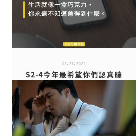
01/26/2022
S2-4今年最希望你們認真聽
完的其中一集￼
本集重點：人生沒有公式也沒有套路，可是
很多人卻期待一堂課一個老師一個方法就能
被解救，讓你掌握人生，所以市面上講技巧
和招式的課程會那麼受歡迎，因為它們很快
可以馬上使用。 本集大綱： 。迷茫就像是