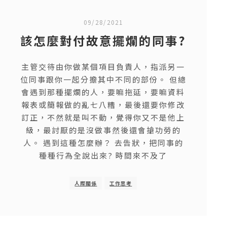
09/28/2021
該怎麼對付故意擺爛的同事?
主管交待由你做某個項目負責人，指派另一
位同事跟你一起分擔其中不同的部份。 但總
會遇到那種擺爛的人，要嘛拖延，要嘛資料
報表或簡報做的亂七八糟，最後還要你修改
訂正，不然就是叫不動，覺得你又不是他上
級，最討厭的是沒做事然後還會搶功勞的
人。 遇到這種怎麼辦？ 去告狀，把同事的
種種行為全說出來? 時間來不及了
人際關係
工作思考