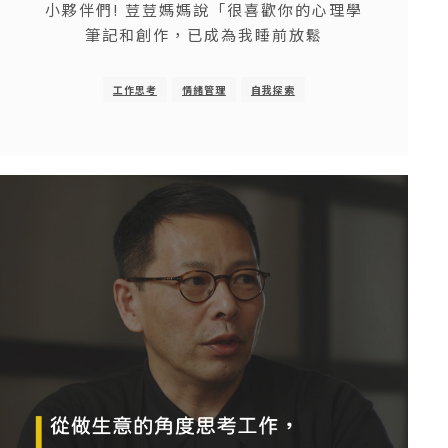
小夥伴們! 荳荳媽媽說「很喜歡你的心理學
筆記和創作，已成為我睡前放鬆
工作思考
情緒管理
自我探索