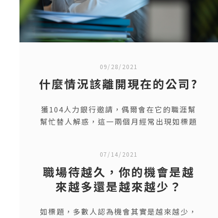
一種人生“卡”住了的感覺 。迷茫是「靜
止」的 。擺脫迷茫的三步驟 。重點整理 與
人相處的密訣就是先好好的聽，
工作思考
抗壓性
自我價值
自我探索
09/28/2021
自我肯定
什麼情況該離開現在的公司?
獲104人力銀行邀請，偶爾會在它的職涯幫
幫忙替人解惑，這一兩個月經常出現如標題
的問題，所以就來分享什麼情況之下就應該
要離開現在待的公司了。 通常會來104發問
07/14/2021
的人都是帶著困擾來的，所以會針對這部份
職場待越久，你的機會是越
給大家參考。 到底該忍還是離職？離開現在
的公司要怎麼判斷才可以不留遺憾？ ●環
來越多還是越來越少？
境：熟悉的同事都走了 如果
如標題，多數人認為機會其實是越來越少，