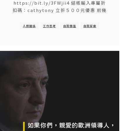
https://bit.ly/3FWjii4 結帳輸入專屬折
扣碼：cathytony 立折５００元優惠 前幾
人際關係
工作思考
自我價值
自我探索