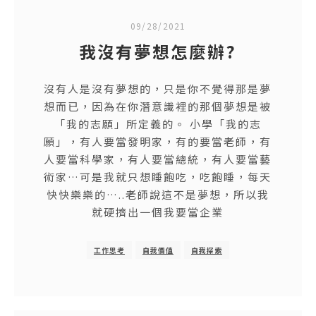
09/28/2021
我沒有夢想怎麼辦?
沒有人是沒有夢想的，只是你不覺得那是夢
想而已，因為在你潛意識裡的那個夢想是被
「我的志願」所定義的。 小學「我的志
願」，有人要當發明家，有的要當老師，有
人要當科學家，有人要當總統，有人要當藝
術家…可是我就只想睡飽吃，吃飽睡，每天
快快樂樂的…..老師說這不是夢想，所以我
就硬擠出一個我要當企業
工作思考
自我價值
自我探索