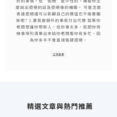
好的事情。但“拒絕”是中性的，端看你怎
麼說出拒絕的話及拒絕後的補償。 可是怎麼
表達拒絕還可以彰顯自己的價值也不傷害關
係呢? 1.要我做額外的事就付出代價 如果你
老闆想讓你帶新人，但你事太多，就把你待
辦事項列清單出來給你老闆看你有多忙，因
為你多半不會直接強硬拒絕，
工作思考
07/13/2021
老鳥一定要帶新人嗎?