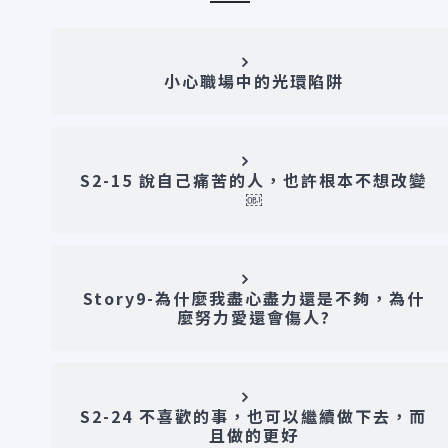
把問題當做資源，再一次彰顯你的價值。 一
封讀者來信： 在公司將近5年了，工作經驗
豐富，熟悉職掌內的任務，能滿足公司需
要。 老闆認為我應該指導新進員工，增加新
人發展機會。(我跟他們是平級，且工作上
互不影響。) 當然老闆交待就使命必達，但
世代認知差距問題不斷，新人認為我的指導
有問題，導致其他部門的投訴，
工作思考
07/13/2021
接受自己的平凡，才能開始