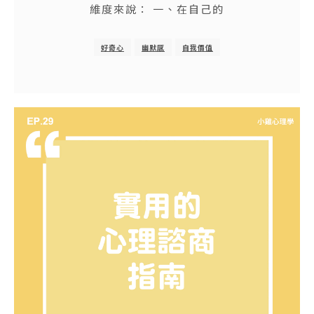
維度來說： 一、在自己的
好奇心
幽默感
自我價值