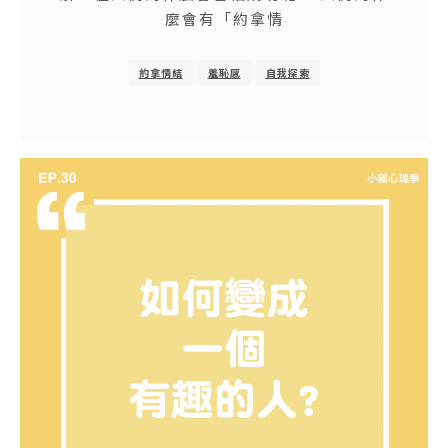
麼會有「約拿情
約拿情結
羞恥感
自我探索