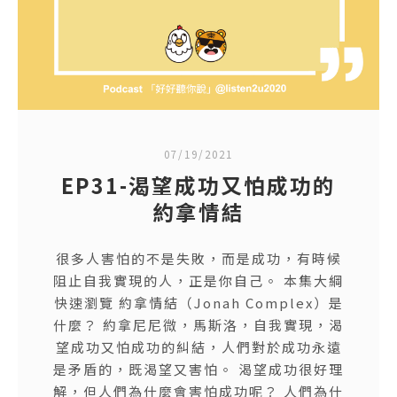
07/19/2021
EP31-渴望成功又怕成功的
約拿情結
很多人害怕的不是失敗，而是成功，有時候
阻止自我實現的人，正是你自己。 本集大綱
快速瀏覽 約拿情結（Jonah Complex）是
什麼？ 約拿尼尼微，馬斯洛，自我實現，渴
望成功又怕成功的糾結，人們對於成功永遠
是矛盾的，既渴望又害怕。 渴望成功很好理
解，但人們為什麼會害怕成功呢？ 人們為什