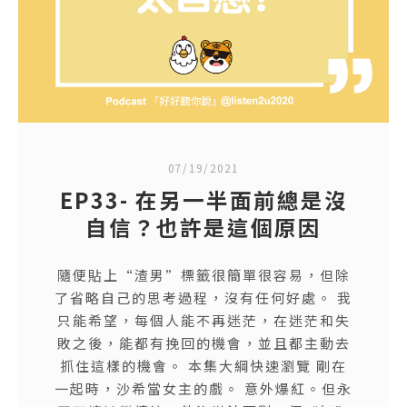
07/19/2021
EP33- 在另一半面前總是沒
自信？也許是這個原因
隨便貼上“渣男”標籤很簡單很容易，但除
了省略自己的思考過程，沒有任何好處。 我
只能希望，每個人能不再迷茫，在迷茫和失
敗之後，能都有挽回的機會，並且都主動去
抓住這樣的機會。 本集大綱快速瀏覽 剛在
一起時，沙希當女主的戲。 意外爆紅。但永