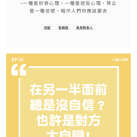
~一種是好奇心理，一種是逆反心理，禁止
是一種信號，暗示人們你應該要去
改變
發展觀
象與騎象人