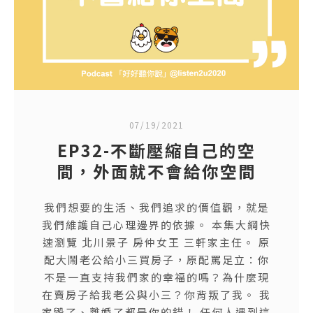
07/19/2021
EP32-不斷壓縮自己的空
間，外面就不會給你空間
我們想要的生活、我們追求的價值觀，就是
我們維護自己心理邊界的依據。 本集大綱快
速瀏覽 北川景子 房仲女王 三軒家主任。 原
配大鬧老公給小三買房子，原配罵足立：你
不是一直支持我們家的幸福的嗎？為什麼現
在賣房子給我老公與小三？你背叛了我。 我
家毀了、離婚了都是你的錯！ 任何人遇到這