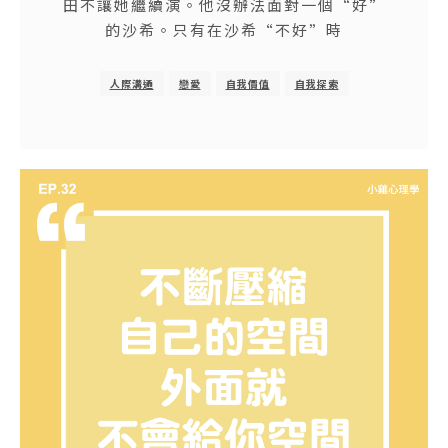
田不讓她繼續演。他沒辦法面對一個“好”
的沙希。只有在沙希“不好”時
人際溝通
戀愛
自我價值
自我探索