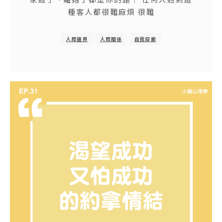
種客人都很難麻煩 很難
人際邊界
人際關係
自我探索