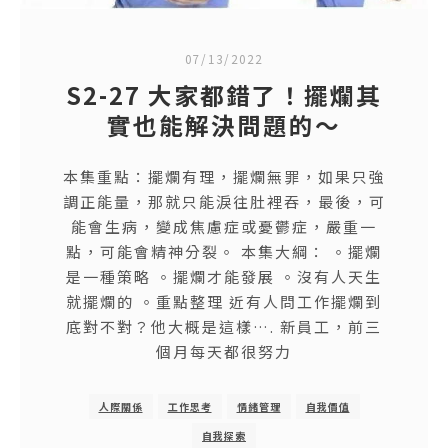
07/13/2022
S2-27 大家都錯了！擺爛其
實也能解決問題的～
本集重點：擺爛有理，擺爛無罪，如果只強
調正能量，那就只能淚往肚裡吞，最後，可
能會生病，變成焦慮症或憂鬱症，嚴重一
點，可能會精神分裂。 本集大綱： 。擺爛
是一種策略 。擺爛才能發展 。沒有人天生
就擺爛的 。重點整理 近有人問工作擺爛到
底對不對？他大概是這樣…. 新員工，前三
個月每天都很努力
人際關係
工作思考
情緒管理
自我價值
自我探索