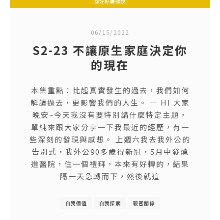
06/15/2022
S2-23 不讓原生家庭決定你
的現在
本集重點：比起真實發生的過去，我們如何
解讀過去，更影響我們的人生。 — HI 大家
晚安~今天我沒有要特別講什麼特定主題，
單純來跟大家分享一下我最近的經歷，有一
些深刻的發現與感想。 上週六我去我外公的
告別式，我外公90多歲得新冠，5月中發燒
進醫院，住一個禮拜，本來有好轉的，結果
隔一天急轉而下，然後就這
自我價值
自我探索
親密關係