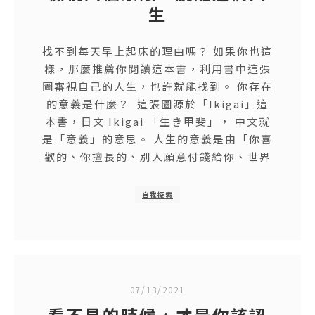
生
找不到每天早上起床的理由嗎？ 如果你也這
樣，那麼推薦你閱讀這本書，利用書中這張
圖審視自己的人生，也許就能找到。 你存在
的意義是什麼？ 這張圖源於「Ikigai」這
本書，日文 Ikigai 「生き甲斐」， 中文就
是「意義」的意思。 人生的意義是由「你喜
歡的、你擅長的、別人願意付錢給你、世界
自我探索
07/13/2021
看不見的時候，才是你該認