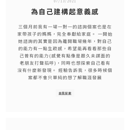
07/13/2021
為自己建構起意義感
三個月前我有一場一對一的諮詢個案也是在
家帶孩子的媽媽，完全奉獻給家庭。 一開始
她諮詢的其實是因為離開職場幾年，對自己
的能力有一點生疏感，希望能再看看那些自
己曾有的能力(感覺有點像是跟久未謀面的
老朋友打聲招呼)，同時也想探索自己看有
沒有什麼新發現。 經驗告訴我，很多時候個
案都不會只單純的想了解職涯發展
自我探索