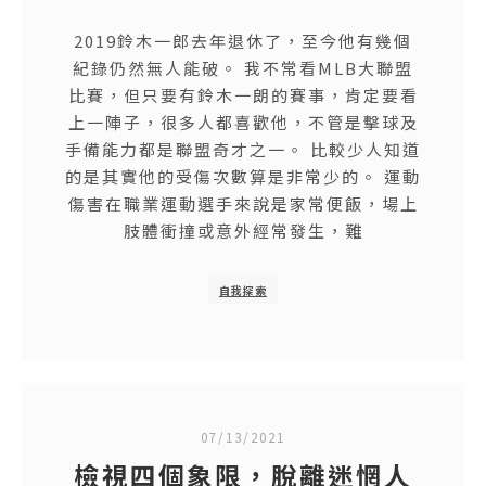
2019鈴木一郎去年退休了，至今他有幾個
紀錄仍然無人能破。 我不常看MLB大聯盟
比賽，但只要有鈴木一朗的賽事，肯定要看
上一陣子，很多人都喜歡他，不管是擊球及
手備能力都是聯盟奇才之一。 比較少人知道
的是其實他的受傷次數算是非常少的。 運動
傷害在職業運動選手來說是家常便飯，場上
肢體衝撞或意外經常發生，難
自我探索
07/13/2021
檢視四個象限，脫離迷惘人