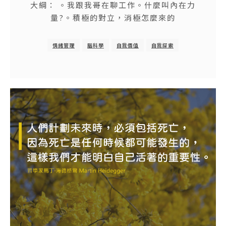
大綱： 。我跟我哥在聊工作。什麼叫內在力
量?。積極的對立，消極怎麼來的
情緒管理
腦科學
自我價值
自我探索