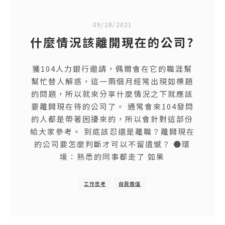
09/28/2021
什麼情況該離開現在的公司?
獲104人力銀行邀請，偶爾會在它的職涯幫
幫忙替人解惑，這一兩個月經常出現如標題
的問題，所以就來分享什麼情況之下就應該
要離開現在待的公司了。 通常會來104發問
的人都是帶著困擾來的，所以會針對這部份
給大家參考。 到底該忍還是離職？離開現在
的公司要怎麼判斷才可以不留遺憾？ ●環
境：熟悉的同事都走了 如果
工作思考
自我價值