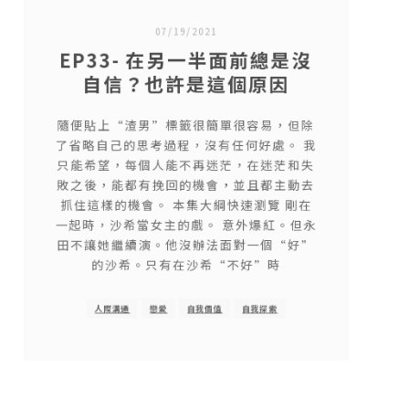
07/19/2021
EP33- 在另一半面前總是沒
自信？也許是這個原因
隨便貼上“渣男”標籤很簡單很容易，但除
了省略自己的思考過程，沒有任何好處。 我
只能希望，每個人能不再迷茫，在迷茫和失
敗之後，能都有挽回的機會，並且都主動去
抓住這樣的機會。 本集大綱快速瀏覽 剛在
一起時，沙希當女主的戲。 意外爆紅。但永
田不讓她繼續演。他沒辦法面對一個“好”
的沙希。只有在沙希“不好”時
人際溝通
戀愛
自我價值
自我探索