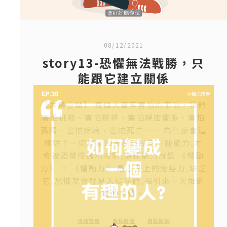
08/12/2021
story13-恐懼無法戰勝，只
能跟它建立關係
【本集重點】 每個人都有害怕的事情，我們
害怕挑戰、害怕選擇、害怕親密關系、害怕
孤獨、害怕疾病、害怕死亡…… 為什麼會這
樣呢？一切都是因為我們缺乏一種能力,才
會被恐懼侵蝕和控制,這種能力就是 《懼動
力》 。 《懼動力》 是心理上的免疫力,缺乏
它,恐懼就會輕易入侵我們,招引來一大堆倒
霉的事情。
情緒管理
自我價值
自我探索