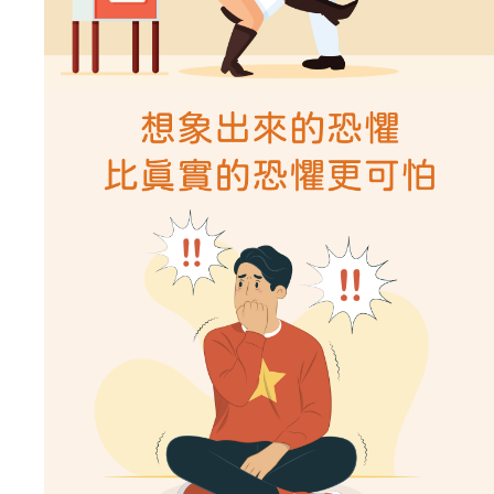
08/26/2021
story14-想要好愛情，要先
了解自己的感覺
【本集重點】這集回答網友問題，找對象什
麼條件最適合長久? 戀愛中如果發生衝突與
分手怎麼辦? 怎麼樣才能從戀愛走向婚姻?
愛情
戀愛
自我價值
親密關係