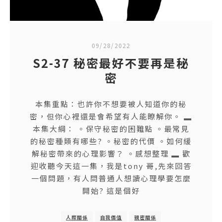
09/28/2022
S2-37 秘密最好不要再是秘
密
本集重點：也許你不想要被人知道你的秘
密，但你心裡還是會希望有人能瞭解你。 ▂
本集大綱： 。保守秘密的困難點 。最常見
的秘密種類有哪些? 。秘密的代價 。如何緩
解秘密帶來的心理影響？ 。感想整理 ▂ 歡
迎收聽今天這一集，我是tony 哥,先來回答
一個問題，有人問普通人想讀心理學要怎麼
開始? 這是個好
人際關係
自我價值
親密關係