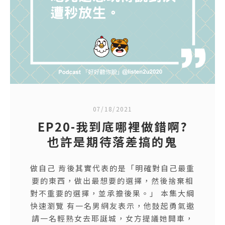
07/18/2021
EP20-我到底哪裡做錯啊?
也許是期待落差搞的鬼
做自己 背後其實代表的是「明確對自己最重
要的東西，做出最想要的選擇，然後捨棄相
對不重要的選擇，並承擔後果。」 本集大綱
快速瀏覽 有一名男網友表示，他鼓起勇氣邀
請一名輕熟女去耶誕城，女方提議她開車，