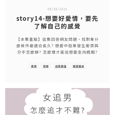
08/26/2021
story14-想要好愛情，要先
了解自己的感覺
【本集重點】這集回答網友問題，找對象什
麼條件最適合長久? 戀愛中如果發生衝突與
分手怎麼辦? 怎麼樣才能從戀愛走向婚姻?
愛情
戀愛
自我價值
親密關係