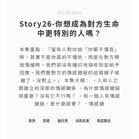
11/10/2021
Story26-你想成為對方生命
中更特別的人嗎？
本集重點：「當有人對你說「你都不懂我」
時，其實不是你真的不懂他，而是在對方釋
放情緒時，我們卻沒有確切地接收到並給予
回應。我們跟對方的情感鏈結的這個鏈子掉
鏈了，沒對上。」 本集大綱： 。人和人之
間建立的深厚的情感關係 。為什麼情感鏈結
很重要？沒有它不行嗎？ 。和一個人有情感
鏈結，是什麼感覺？ 。情感鏈
愛情
戀愛
腦科學
自我探索
親密關係