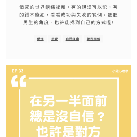
情感的世界錯綜複雜，有的錯誤可以犯，有
的錯不能犯，看看成功與失敗的範例，聽聽
男生的角度，也許能找到自己的方式喔!
愛情
戀愛
自我探索
親密關係