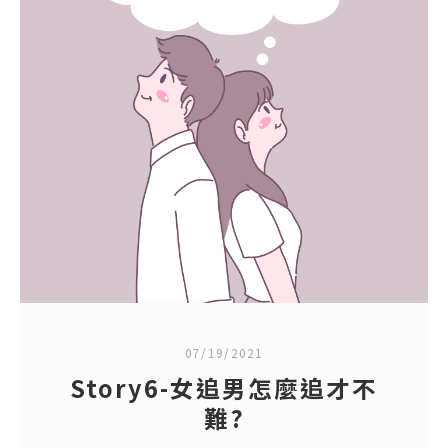
07/19/2021
Story6-女追男怎麼追才不
難?