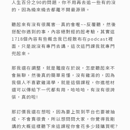
人生百分之90的問題，你不用再去追一些有的沒
的，因為繞來繞去都離不開最源頭。
聽起來有沒有很厲害…真的會喔~~反覆聽，然後
搭配你遇到的事，內容絕對經的起考驗，其實這
1718個內容有些概念我已經散布在podcast裡
面，只是說沒有專門去講，這次這門課我就專門
兜起來。
那我還在調整，就是難度在於說，怎麼聽起來不
會無聊，然後真的簡單易懂，沒有雞湯的，因為
我個人不喜歡雞湯學，就是這個課程，你進棺材
還可以傳給下一代都有用，哈哈哈，有沒有很誇
張，真的啦!
那訂價我還在想啦，因為要上架到平台也要被抽
成，不會賣很貴，所以想問問大家，你覺得我剛
講的大概這樣聽下來這課程你會花多少錢購買呢?