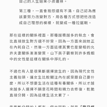
自己的人生結果小孩遭殃。
第三種，一直會抱怨還有不滿，自己認為應
該要努力改變對方，用各種方式想把他改造
成自己理想的模樣，就變成一種拉鋸戰。
那在這樣的關係裡面，那種越積越多的執念，會
比直接放生對方還不好受，因為一方面來說她正
在內耗自己，然後一方面這樣其實也是變相的允
許夫妻關係漸漸變質，山下英子觀察到許多婚姻
中的女性是這樣在關係中掙扎的。
不過也有人是很果斷選擇放生的，因為現代女性
主義抬頭，讓女生比較關注內在感受跟自己要什
麼，所以不想要生活在這種有毒關係，所以才越
來越多人選擇不願意花時間和精力去修復，乾脆
直接分開，因為這樣生活太累了。
能果斷分開的人都有一個共同點，就是
「我已經