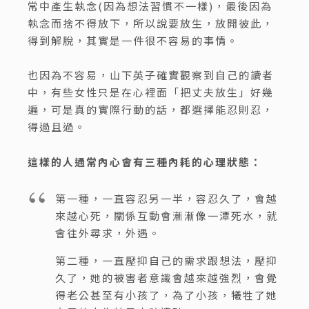
常中產生執念(因為想法習慣不一樣)，最後因為
執念而捨不得放下，所以說要放生，放開彼此，
得到解脫，其實是一件很不容易的事情。
也因為不容易，山下英子確實觀察到自己的讀者
中，有些女性只是在心裡面「把丈夫放生」好幾
遍，可是真的實際行動的話，都選擇能忍則忍，
得過且過。
這樣的人通常內心會有三種內耗的心理狀態：
第一種，一直容忍另一半，容忍久了，會越
來越心死，關係互動會漸漸像一潭死水，就
會往外尋求，外遇。
第二種，一直壓抑自己的需求跟想法，壓抑
久了，她的被害者意識會越來越強烈，會覺
得老公甚至有小孩了，為了小孩，犧牲了她