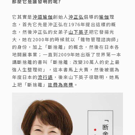
那麼它是誰發明的呢
?
它其實是
沖道瑜伽
創始人
沖正弘
倡導的
瑜伽
理
念，首先它先是沖正弘在1976年提出這樣的概
念，然後沖正弘的女弟子
山下英子
把它發揚光
大，她在2000年的時候就以「雜物管理諮詢師」
的身份，加上「斷捨離」的概念，然後在日本各
地開展事業；一直到2009年她出版了世界第一本
講斷捨離的書叫「斷捨離 : 改變30萬人的史上最
強人生整理術」，這本書馬上大賣，然後被選為
年度日本的
流行語
，後來山下英子很聰明，她馬
上把「斷捨離」
註冊為商標
。