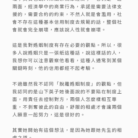
兩面，經濟學中的商業行為，承諾是需要法律支
援的，需要合約的約束，不然人就是會濫用，社
會不存在這種基本信用制度去規範的話，整個社
會就會完全崩壞，應該說人性就會崩壞。
這是我對婚姻制度有存在必要的觀點。所以，很
多人說婚姻只是一張紙這種話，說這樣話的人，
我想你可以注意觀察他看看，這種人通常到某個
關鍵時刻，他的信用都經不起考驗。
不過雖然我不認同「脫離婚姻制度」的觀點，但
我認同的是山下英子她後面說的不要陷在制度上
面，用責任去控制對方，兩個人怎麼樣相互尊
重，不剝奪彼此的自由，舒服的相處才會讓兩個
人願意一起努力，這是很好的。
其實她開始有這個想法，是因為她跟她先生的相
處之道。