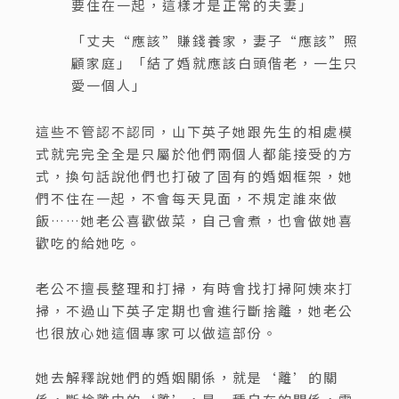
要住在一起，這樣才是正常的夫妻」
「丈夫“應該”賺錢養家，妻子“應該”照
顧家庭」「結了婚就應該白頭偕老，一生只
愛一個人」
這些不管認不認同，山下英子她跟先生的相處模
式就完完全全是只屬於他們兩個人都能接受的方
式，換句話說他們也打破了固有的婚姻框架，她
們不住在一起，不會每天見面，不規定誰來做
飯……她老公喜歡做菜，自己會煮，也會做她喜
歡吃的給她吃。
老公不擅長整理和打掃，有時會找打掃阿姨來打
掃，不過山下英子定期也會進行斷捨離，她老公
也很放心她這個專家可以做這部份。
她去解釋說她們的婚姻關係，就是‘離’的關