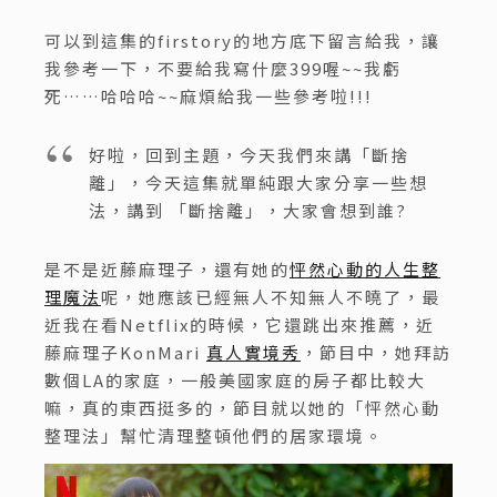
可以到這集的firstory的地方底下留言給我，讓
我參考一下，不要給我寫什麼399喔~~我虧
死……哈哈哈~~麻煩給我一些參考啦!!!
好啦，回到主題，今天我們來講「斷捨
離」，今天這集就單純跟大家分享一些想
法，講到 「斷捨離」，大家會想到誰?
是不是近藤麻理子，還有她的
怦然心動的人生整
理魔法
呢，她應該已經無人不知無人不曉了，最
近我在看Netflix的時候，它還跳出來推薦，近
藤麻理子KonMari
真人實境秀
，節目中，她拜訪
數個LA的家庭，一般美國家庭的房子都比較大
嘛，真的東西挺多的，節目就以她的「怦然心動
整理法」幫忙清理整頓他們的居家環境。