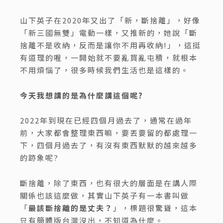
山下英子在2020年又出了「新，斷捨離」，好像
「新三國無雙」電動一樣，又推新的，她說「斷
捨離不是收納，反而是讓你不用再收納!」，這挺
有道理的喔，一開始就不要亂買亂屯積，就根本
不用煩惱了，很多時候我們生活也是這樣的。
今天我想講的是為什麼講這個呢
?
2022年到現在已經四個月過去了，通常在過年
前，大家都會整理東西嘛，要丟要留的都處理一
下，四個月過去了，有沒有東西默默的越來越多
的跡象呢?
斷捨離，除了東西，也有很大的層面是在講人際
關係也該這麼做，其實山下英子有一本書叫做
「
最該斷捨離的是丈夫？
」，標題很驚聳，這本
只有簡體版台灣沒出，不知道為什麼。