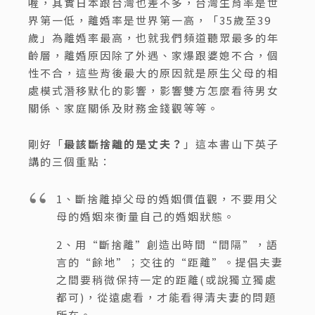
喔，其實日本跟台灣也差不多，台灣生育率是世
界第一低，離婚率是世界第一高，「35歲至39
歲」為離婚率最高，也就我們頻道聽眾最多的年
齡層，離婚原因除了外遇、家爆跟婆媳不合，個
性不合，這些背後最大的原因就是原生父母的相
處模式潛移默化的影響，影響雙方怎麼看待男女
關係、家庭關係及財務金錢觀等等。
剛好「
最該斷捨離的是丈夫？
」這本書山下英子
講的三個重點：
1、斷捨離掉父母的婚姻價值觀，不要用父
母的婚姻來衡量自己的婚姻狀態。
2、用“斷捨離”創造出時間“間隔”，語
言的“餘地”；交往的“距離”。提倡夫妻
之間要稍微保持一定的距離(或說獨立獨處
都可)，從遠處看，才能看得清夫妻的問題
所在。