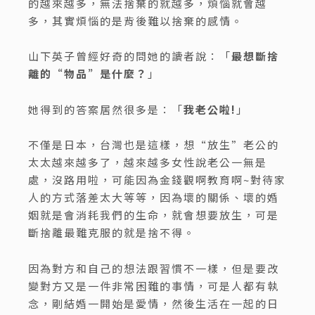
的越來越多，無法捨棄的就越多，煩惱就會越
多，其實煩惱的是背後難以捨棄的感情。
山下英子曾經好奇的問她的讀者說：「
最想斷捨
離的
“
物品”
是什麼？
」
她得到的答案居然很多是：「
我老公啦
!
」
不僅是日本，台灣也是這樣，想“放生”老公的
太太越來越多了，越來越多女性說老公一無是
處，沒路用啦，可能因為金錢觀啊教育啊~對待家
人的方式落差太大等等，因為壞的關係、壞的婚
姻就是會消耗我們的生命，就會想要放生，可是
斷捨離最難克服的就是捨不得。
因為對方和自己的想法跟習慣不一樣，但是要改
變對方又是一件非常困難的事情，可是人都有執
念，剛結婚一開始是愛情，然後生活在一起的日