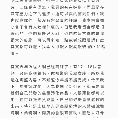
所以忠實聽眾們，你一定有發現我有進步有沒
有，口條還有語氣，我真的有在進步，而且是在
沒有壓力之下的進步，還可以真的幫到你們，我
也感謝你們，都沒有留惡毒的評論，我本來會擔
心會不會有人吐槽什麼的，但是我看留言都是很
暖心的，你們都是好人耶，你們的留言真的是我
很大的鼓勵，可以再多寫一點或者想跟我講什麼
其實都可以啦，我本人很親人親狗親貓 的，哈哈
哈。
其實去年課程大綱已經寫好了，有17，18個音
頻，只是我很龜毛，你知道嘛我處女座，所以我
還在調整內容，不知道今年能不能完成，今天我
下半年會爆炸忙，因為我開了新公司，準備要賣
我們自己開發的能量淨化商品，人跟寵物都可以
用，它可以抵擋負能量，自己的好能量就發揮的
出來，特別是上班地方是高壓環境的人譬如說醫
院啊，業務啊，開店的會很有幫助，聽起來好像