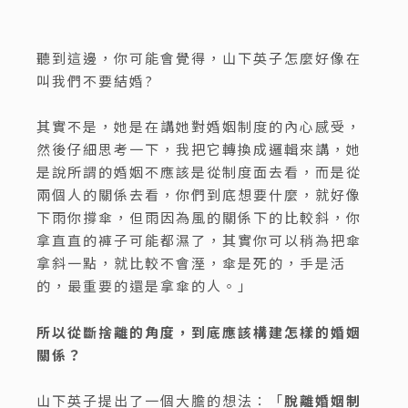
聽到這邊，你可能會覺得，山下英子怎麼好像在
叫我們不要結婚?
其實不是，她是在講她對婚姻制度的內心感受，
然後仔細思考一下，我把它轉換成邏輯來講，她
是說所謂的婚姻不應該是從制度面去看，而是從
兩個人的關係去看，你們到底想要什麼，就好像
下雨你撐傘，但雨因為風的關係下的比較斜，你
拿直直的褲子可能都濕了，其實你可以稍為把傘
拿斜一點，就比較不會溼，傘是死的，手是活
的，最重要的還是拿傘的人。」
所以從斷捨離的角度，到底應該構建怎樣的婚姻
關係？
山下英子提出了一個大膽的想法：「
脫離婚姻制