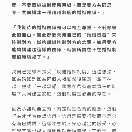
度，不要單純被制度所束縛，而是雙方共同思
考、共同構建一種超越制度的婚姻關係。
」
「我期待的婚姻關係是可以相互尊重，不剝奪彼
此的自由。彼此都放棄用自己的“婚姻機器”來
控制對方，斷捨離掉控制對方的念頭。如果雙方
能夠構建起這樣的關係，就無所謂在不在婚姻制
度的範疇裡了。」
我自己覺得不接受「脫離婚姻制度」這種想法，
因為婚姻是因為兩個人相愛然後願意一輩子在一
起，然後「一起承諾」願意在帶有基本責任的制
度下共同建立家庭，這個制度是必要的存在。
因為承諾就要立約，約定就是合約的概念，這個
行為才代表你講信用，信用是需要行動而不是只
有嘴巴講講，這樣才會給人安心穩定的感受，心
理學其實也說人際關係就像經濟學，它們是一體