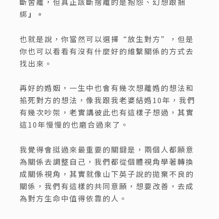
斷舍離，但真正該斷捨離的是抱怨、幻想跟捆
綁
」。
也就是說，你當然可以選擇“放生對方”，但是
你也可以看看有沒有什麼好的維繫關係的方式去
找出來。
再好的婚姻，一生中也會有幾次想離婚的想法和
掐死對方的想法，像我跟我老婆結婚10年，我們
有幾次吵架，老實講彼此也有這樣子想過，其實
這10年慢慢的也磨合過來了。
我覺得會挺過來最重要的關鍵是，兩個人都願意
為關係去調整自己，我們都從個體視角學著轉換
成關係視角，其實就像山下英子說的拋棄不良的
關係，我們有這樣的共同意願，想要改善，去成
為對方生命中值得依靠的人。