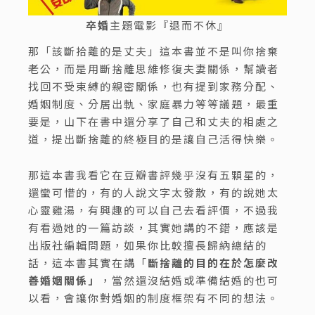
卒婚
主題電影『退而不休』
那「該斷拾離的是丈夫」這本書並不是叫你捨棄
老公，而是用斷捨離思維修復夫妻關係，幫讀者
找回不受束縛的親密關係，也有提到家務分配、
婚姻制度、分居出軌、家庭暴力等等議題，最重
要是，山下在書中還分享了自己和丈夫的相處之
道，提出斷捨離的終極目的是讓自己活得快樂。
那這本書我看它在豆瓣書評幾乎沒有五顆星的，
還蠻可惜的，有的人說文字太發散，有的說她太
心靈雞湯，有興趣的可以自己去看評價，不過我
有看過她的一篇訪談，其實她講的不錯，應該是
出版社編輯問題，如果你比較擅長歸納總結的
話，這本書其實在講「
斷捨離的目的在於怎麼改
善婚姻關係」
，當然還沒結婚或準備結婚的也可
以看，會讓你對婚姻的制度框架有不同的想法。