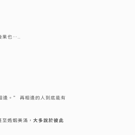
果也…..
相逢。” 再相逢的人到底能有
甚至婚姻美滿，
大多說於彼此