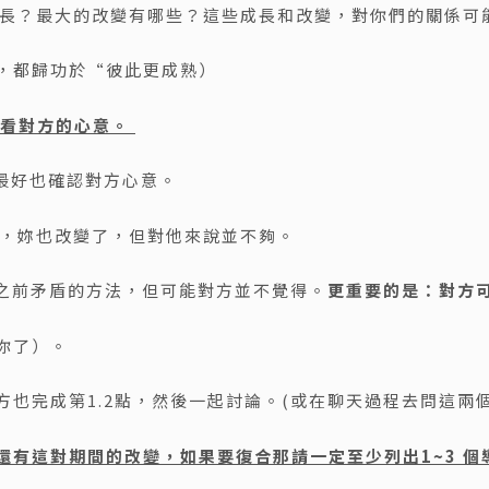
的成長？最大的改變有哪些？這些成長和改變，對你們的關係可
，都歸功於“彼此更成熟）
看看對方的心意。
，最好也確認對方心意。
了，妳也改變了，但對他來說並不夠。
決之前矛盾的方法，但可能對方並不覺得。
更重要的是：對方
你了）。
方也完成第1.2點，然後一起討論。(或在聊天過程去問這兩個
還有這對期間的改變，如果要復合那請一定至少列出
1~3
個