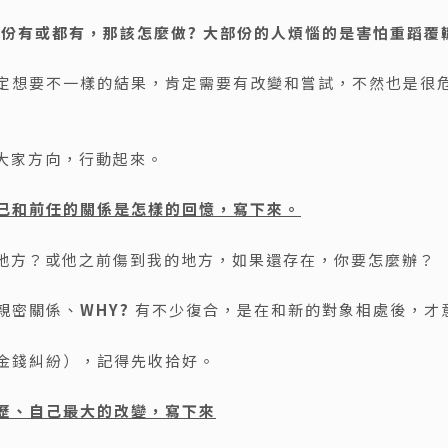
部份有或都有，那該怎麼做? 大部份的人煩惱的是害怕重蹈覆
定想要不一樣的結果，肯定需要有改變和嘗試，不然也是很
大家方向，行動起來。
自己和前任的關係是怎樣的回憶，寫下來。
的地方？或他之前傷到我的地方，如果還存在，你要怎麼辦？
親密關係、
WHY?
有不少復合，是在和新的對象相處後，才
金錢糾紛），記得先收拾好。
經歷、自己最大的改變，寫下來