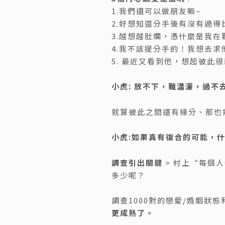
1.我們還可以做朋友嘛~
2.好想知道分手後有沒有過得
3.越想越肚爛，憑什麼是我在
4.我不該提分手的！我想去求
5. 最近又看到他，想起彼此很
小虎: 放不下，難瀟灑，過
就算彼此之間還有緣分、那也
小虎:
如果真有復合的可能，什
調查引出關鍵
> 村上“每個
多少呢？
調查1000對的戀愛/婚姻狀
更成熟了。