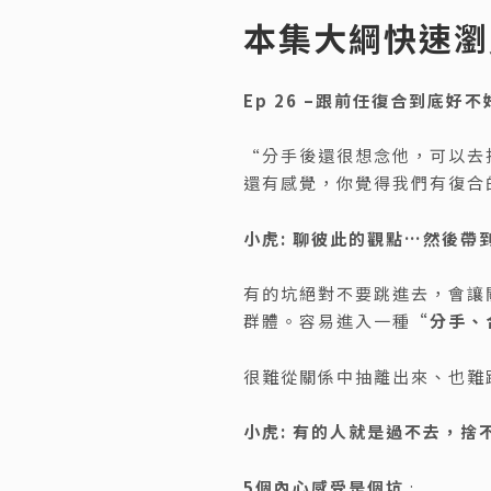
本集大綱快速瀏
Ep 26 –
跟前任復合到底好不
“分手後還很想念他，可以去
還有感覺，你覺得我們有復合
小虎: 聊彼此的觀點…然後帶
有的坑絕對不要跳進去，會讓
群體。容易進入一種
“分手、
很難從關係中抽離出來、也難
小虎: 有的人就是過不去，
5個內心感受是個坑
: