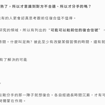
成熟了，所以才意識到對方不合適、所以才分手的嗎？
也有的人更會認真思考跟前任復合值不值得。
研究的領域，所以有列出的“
可能可以和前任的復合信號
”
的時間。什麼叫足夠? 彼此至少有改變某個習慣的時間，還有
在有了解決的可能
。
在剛分手的那一陣子就想復合。各自經過長時間沉澱，才有
荷爾蒙在作用。