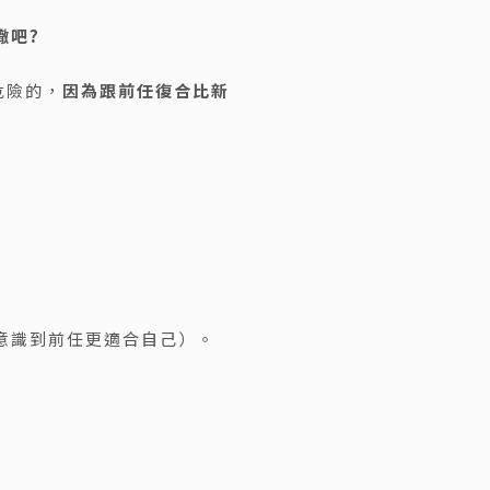
轍吧?
危險的，
因為跟前任復合比新
意識到前任更適合自己）。