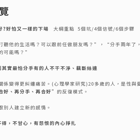
覽
好?好怕又一樣的下場
大綱重點 5個坑/4個信號/6個步驟
打聽他的生活嗎？可以跟前任做朋友嗎？”，“分手兩年了
的可能嗎？”
到其實最怕分手有的人
不干不淨、藕斷絲連
關係變得更糾纏痛苦。(心理學家研究)20多歲的人，是性與
合好、再分手、再合好”
的反復模式。
跟別人建立新的感情。
捨不得，不甘心，有怨恨的內心掙扎