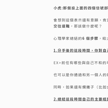
小虎:那假設上面的四個信號
會想到這個表示還有意願，肯
交往還難
，那該做什麼呢？
心理學家總結的
6 個步驟
，給
1.分手後的這段時間，你對
EX>前任有哪些與自己不和
也可以是你通過和另一個人的
同時，如果還有爛攤子（比如
2.總結這段時間自己的主要