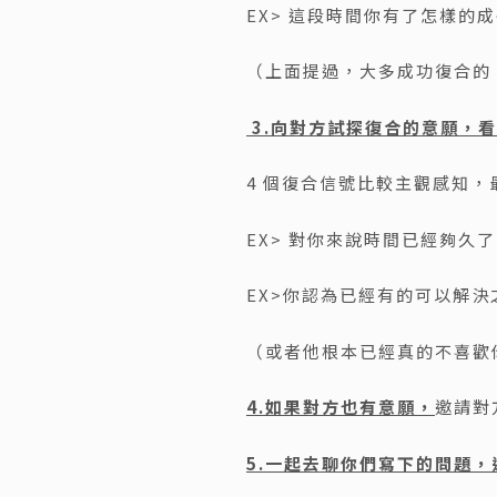
EX> 這段時間你有了怎樣
（上面提過，大多成功復合的
3.向對方試探復合的意願，
4 個復合信號比較主觀感知
EX> 對你來說時間已經夠久
EX>你認為已經有的可以解
（或者他根本已經真的不喜歡
4.
如果對方也有意願，
邀請對
5.
一起去聊你們寫下的問題，