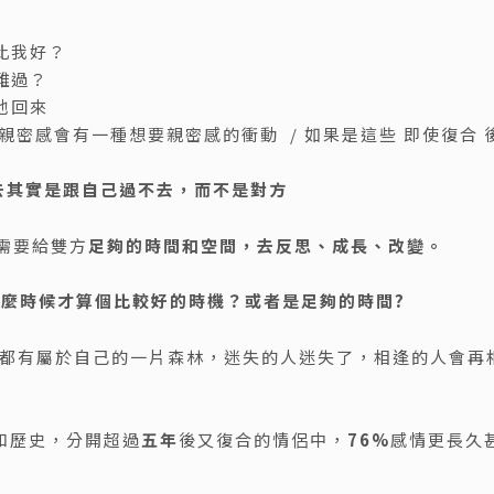
比我好？
難過？
他回來
親密感會有一種想要親密感的衝動 / 如果是這些 即使復合 後
不去其實是跟自己過不去，而不是對方
需要給雙方
足夠的時間和空間，去反思、成長、改變。
麼時候才算個比較好的時機？或者是足夠的時間?
人都有屬於自己的一片森林，迷失的人迷失了，相逢的人會再
態和歷史，分開超過
五年
後又復合的情侶中，
76%
感情更長久